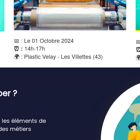
📅 : Le 01 Octobre 2024

14h-17h
⏰ :
⏰
🌍 : Plastic Velay - Les Villettes (43)

per ?
t les éléments de
des métiers